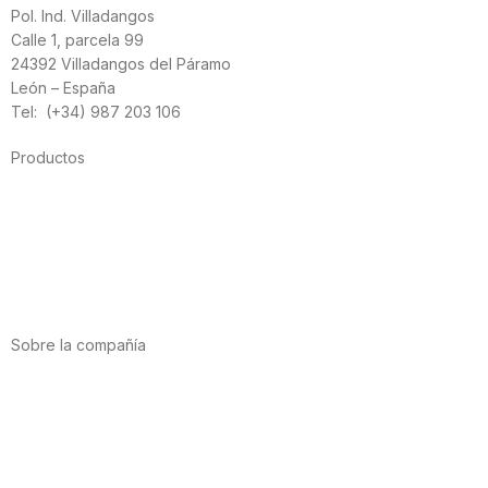
Pol. Ind. Villadangos
Calle 1, parcela 99
24392 Villadangos del Páramo
León – España
Tel: (+34) 987 203 106
Productos
Alimentación
Deporte
Salud cardiovascular
Vitaminas y minerales
Cannabis-CBD
Sobre la compañía
Acerca de nosotros
Internacional
Puntos de venta
Trabaja con nosotros
Contacto