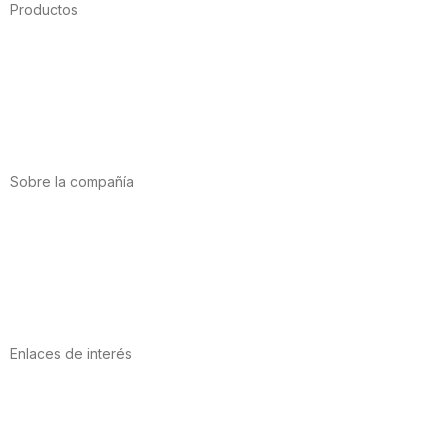
Productos
Alimentación
Deporte
Salud cardiovascular
Vitaminas y minerales
Cannabis-CBD
Sobre la compañía
Acerca de nosotros
Internacional
Puntos de venta
Trabaja con nosotros
Contacto
Enlaces de interés
Política de privacidad
Condiciones de Uso
Aviso Legal