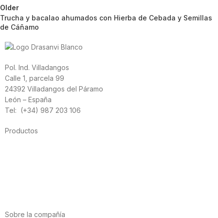
Older
Trucha y bacalao ahumados con Hierba de Cebada y Semillas
de Cáñamo
Pol. Ind. Villadangos
Calle 1, parcela 99
24392 Villadangos del Páramo
León – España
Tel: (+34) 987 203 106
Productos
Alimentación
Deporte
Salud cardiovascular
Vitaminas y minerales
Cannabis-CBD
Sobre la compañía