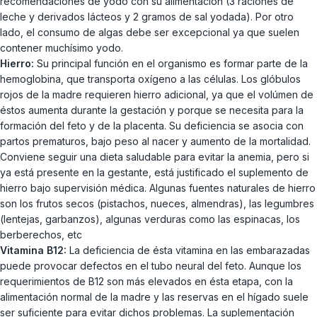
recomendaciones de yodo con su alimentación (3 raciones de
leche y derivados lácteos y 2 gramos de sal yodada). Por otro
lado, el consumo de algas debe ser excepcional ya que suelen
contener muchísimo yodo.
Hierro:
Su principal función en el organismo es formar parte de la
hemoglobina, que transporta oxígeno a las células. Los glóbulos
rojos de la madre requieren hierro adicional, ya que el volúmen de
éstos aumenta durante la gestación y porque se necesita para la
formación del feto y de la placenta. Su deficiencia se asocia con
partos prematuros, bajo peso al nacer y aumento de la mortalidad.
Conviene seguir una dieta saludable para evitar la anemia, pero si
ya está presente en la gestante, está justificado el suplemento de
hierro bajo supervisión médica. Algunas fuentes naturales de hierro
son los frutos secos (pistachos, nueces, almendras), las legumbres
(lentejas, garbanzos), algunas verduras como las espinacas, los
berberechos, etc
Vitamina B12:
La deficiencia de ésta vitamina en las embarazadas
puede provocar defectos en el tubo neural del feto. Aunque los
requerimientos de B12 son más elevados en ésta etapa, con la
alimentación normal de la madre y las reservas en el hígado suele
ser suficiente para evitar dichos problemas. La suplementación