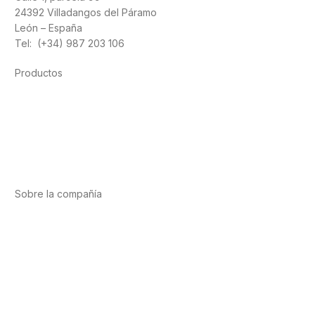
24392 Villadangos del Páramo
León – España
Tel: (+34) 987 203 106
Productos
Alimentación
Deporte
Salud cardiovascular
Vitaminas y minerales
Cannabis-CBD
Sobre la compañía
Acerca de nosotros
Internacional
Puntos de venta
Trabaja con nosotros
Contacto
Enlaces de interés