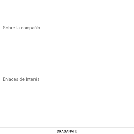
Salud cardiovascular
Vitaminas y minerales
Cannabis-CBD
Sobre la compañía
Acerca de nosotros
Internacional
Puntos de venta
Trabaja con nosotros
Contacto
Enlaces de interés
Política de privacidad
Condiciones de Uso
Aviso Legal
Política de Cookies
Calidad y MedioAmbiente
DRASANVI