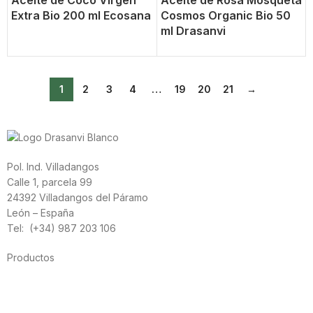
Aceite de Coco Vírgen
Aceite de Rosa Mosqueta
Extra Bio 200 ml Ecosana
Cosmos Organic Bio 50
ml Drasanvi
1
2
3
4
…
19
20
21
→
Pol. Ind. Villadangos
Calle 1, parcela 99
24392 Villadangos del Páramo
León – España
Tel: (+34) 987 203 106
Productos
Alimentación
Deporte