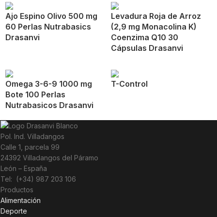
Ajo Espino Olivo 500 mg
Levadura Roja de Arroz
60 Perlas Nutrabasics
(2,9 mg Monacolina K)
Drasanvi
Coenzima Q10 30
Cápsulas Drasanvi
Omega 3-6-9 1000 mg
T-Control
Bote 100 Perlas
Nutrabasicos Drasanvi
Pol. Ind. Villadangos
Calle 1, parcela 99
24392 Villadangos del Páramo
León – España
Tel: (+34) 987 203 106
Productos
Alimentación
Deporte