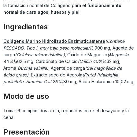
la formación normal de Colágeno para el
funcionamiento
normal de cartílagos, huesos y piel
.
Ingredientes
Colágeno Marino Hidrolizado Enzimaticamente
(Contiene
PESCADO, Tipo I, muy bajo peso molecular)
3.900 mg, Agente de
carga
(Celulosa microcristalina)
, Óxido de Magnesio
(Magnesio
40%)
562,5 mg, Carbonato de Calcio
(Calcio 40%)
432 mg,
Aroma
(Aroma vainilla)
, Agente de carga
(Sal magnésica de
ácido graso)
, Extracto seco de Acerola
(Fruto) (Malpighia
punicifolia Vitamina C al 25%)
80 mg, Ácido Hialurónico
10,02 mg
Modo de uso
Tomar 6 comprimidos al día, repartidos entre el desayuno y la
cena.
Presentación