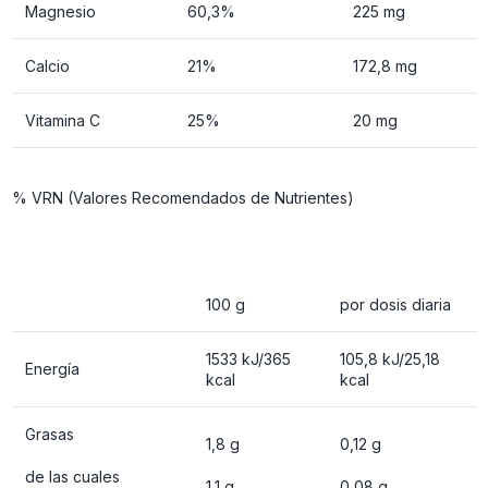
Magnesio
60,3%
225 mg
Calcio
21%
172,8 mg
Vitamina C
25%
20 mg
% VRN (Valores Recomendados de Nutrientes)
100 g
por dosis diaria
1533 kJ/365
105,8 kJ/25,18
Energía
kcal
kcal
Grasas
1,8 g
0,12 g
de las cuales
1,1 g
0,08 g