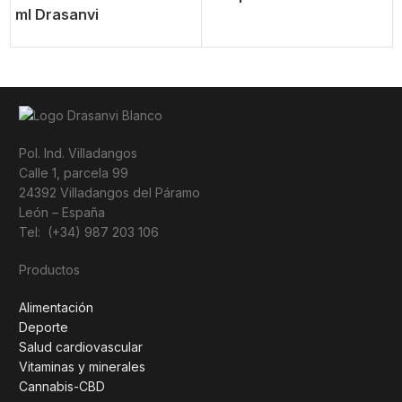
ml Drasanvi
Pol. Ind. Villadangos
Calle 1, parcela 99
24392 Villadangos del Páramo
León – España
Tel: (+34) 987 203 106
Productos
Alimentación
Deporte
Salud cardiovascular
Vitaminas y minerales
Cannabis-CBD