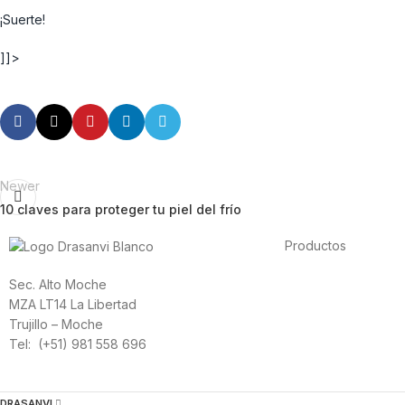
¡Suerte!
]]>
Newer
10 claves para proteger tu piel del frío
Productos
Alimentación
Sec. Alto Moche
Deporte
MZA LT14 La Libertad
Salud cardiovascula
Trujillo – Moche
Vitaminas y mineral
Tel: (+51) 981 558 696
Cannabis-CBD
DRASANVI