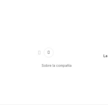
La
Sobre la compañía
Acerca de nosotros
Internacional
r
Puntos de venta
es
Trabaja con nosotros
Contacto