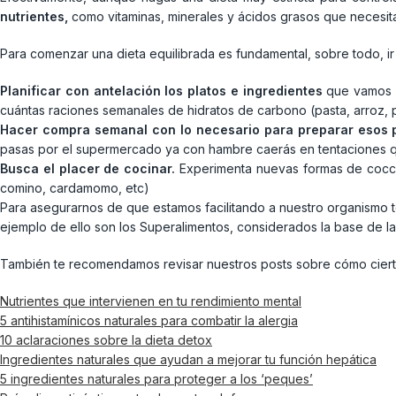
nutrientes,
como vitaminas, minerales y ácidos grasos que necesit
Para comenzar una dieta equilibrada es fundamental, sobre todo, i
Planificar con antelación los platos e ingredientes
que vamos a 
cuántas raciones semanales de hidratos de carbono (pasta, arroz, p
Hacer compra semanal con lo necesario para preparar esos 
pasas por el supermercado ya con hambre caerás en tentaciones 
Busca el placer de cocinar.
Experimenta nuevas formas de cocció
comino, cardamomo, etc)
Para asegurarnos de que estamos facilitando a nuestro organismo t
ejemplo de ello son los Superalimentos, considerados la base de l
También te recomendamos revisar nuestros posts sobre cómo cierto
Nutrientes que intervienen en tu rendimiento mental
5 antihistamínicos naturales para combatir la alergia
10 aclaraciones sobre la dieta detox
Ingredientes naturales que ayudan a mejorar tu función hepática
5 ingredientes naturales para proteger a los ‘peques’