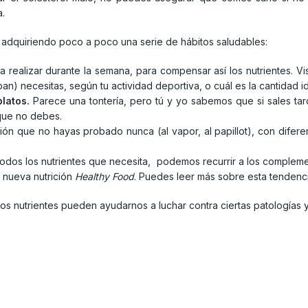
a.
r adquiriendo poco a poco una serie de hábitos saludables:
realizar durante la semana, para compensar así los nutrientes. Visi
an) necesitas, según tu actividad deportiva, o cuál es la cantidad
platos.
Parece una tontería, pero tú y yo sabemos que si sales tard
que no debes.
n que no hayas probado nunca (al vapor, al papillot), con difere
odos los nutrientes que necesita, podemos recurrir a los complemen
a nueva nutrición
Healthy Food
. Puedes leer más sobre esta tendenc
s nutrientes pueden ayudarnos a luchar contra ciertas patologías 