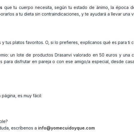
es
que tu cuerpo necesita, según tu estado de ánimo, la época del 
orarlos a tu dieta sin contraindicaciones, y te ayudará a llevar una 
tus platos favoritos. O, si lo prefieres, explícanos qué es para ti 
remio: un lote de productos Drasanvi valorado en 50 euros y una
 para disfrutar en pareja o con ese amigo/a especial, desde casas
página, es muy fácil:
ble?
 duda, escríbenos a
info@yomecuidoyque.com