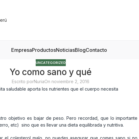
Empresa
Productos
Noticias
Blog
Contacto
UNCATEGORIZED
Yo como sano y qué
Escrito por
Nuria
On noviembre 2, 2016
stro objetivo es bajar de peso. Pero recordad, que lo importante
rro, etc) sino que es llevar una dieta equilibrada y nutritiva.
lar el colesterol malo, no puedes asegurar que comes sano si no