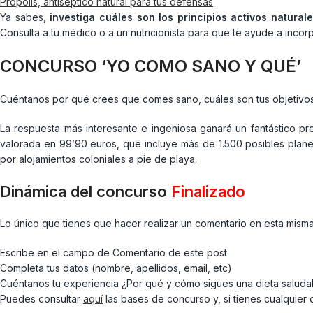
Própolis, antiséptico natural para tus defensas
Ya sabes,
investiga cuáles son los principios activos natural
Consulta a tu médico o a un nutricionista para que te ayude a incorp
CONCURSO ‘YO COMO SANO Y QUÉ’
Cuéntanos por qué crees que comes sano, cuáles son tus objetivos y 
La respuesta más interesante e ingeniosa ganará un fantástico p
valorada en 99’90 euros, que incluye más de 1.500 posibles planes
por alojamientos coloniales a pie de playa.
Dinámica del concurso
Finalizado
Lo único que tienes que hacer realizar un comentario en esta misma 
Escribe en el campo de Comentario de este post
Completa tus datos (nombre, apellidos, email, etc)
Cuéntanos tu experiencia ¿Por qué y cómo sigues una dieta saluda
Puedes consultar
aquí
las bases de concurso y, si tienes cualquier