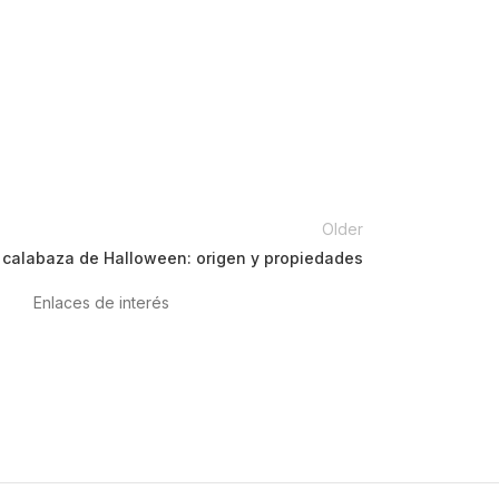
Older
 calabaza de Halloween: origen y propiedades
Enlaces de interés
Política de privacidad
Condiciones de Uso
Aviso Legal
Política de Cookies
Calidad y MedioAmbiente