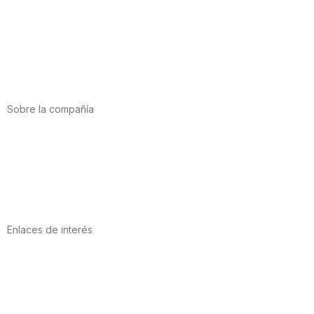
Alimentación
Deporte
Salud cardiovascular
Vitaminas y minerales
Cannabis-CBD
Sobre la compañía
Acerca de nosotros
Internacional
Puntos de venta
Trabaja con nosotros
Contacto
Enlaces de interés
Política de privacidad
Condiciones de Uso
Aviso Legal
Política de Cookies