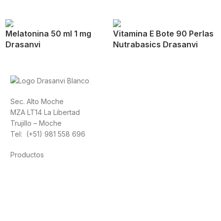
Melatonina 50 ml 1 mg
Vitamina E Bote 90 Perlas
Drasanvi
Nutrabasics Drasanvi
Sec. Alto Moche
MZA LT14 La Libertad
Trujillo – Moche
Tel: (+51) 981 558 696
Productos
Alimentación
Deporte
Salud cardiovascular
Vitaminas y minerales
Cannabis-CBD