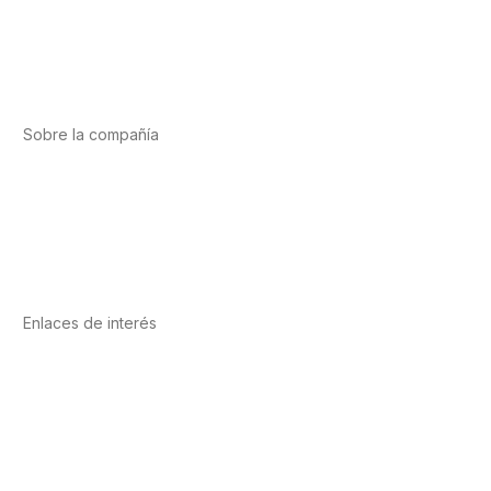
Deporte
Salud cardiovascular
Vitaminas y minerales
Cannabis-CBD
Sobre la compañía
Acerca de nosotros
Internacional
Puntos de venta
Trabaja con nosotros
Contacto
Enlaces de interés
Política de privacidad
Condiciones de Uso
Aviso Legal
Política de Cookies
Calidad y MedioAmbiente