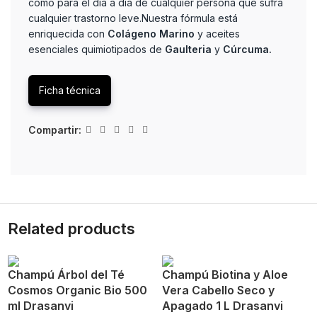
cómo para el día a día de cualquier persona que sufra
cualquier trastorno leve.Nuestra fórmula está
enriquecida con
C
olágeno Marino
y aceites
esenciales quimiotipados de
Gaulteria
y
Cúrcuma.
Ficha técnica
Compartir:
Related products
Champú Árbol del Té
Champú Biotina y Aloe
Cosmos Organic Bio 500
Vera Cabello Seco y
ml Drasanvi
Apagado 1 L Drasanvi