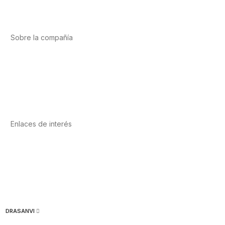
Vitaminas y minerales
Cannabis-CBD
Sobre la compañía
Acerca de nosotros
Internacional
Puntos de venta
Trabaja con nosotros
Contacto
Enlaces de interés
Política de privacidad
Condiciones de Uso
Aviso Legal
Política de Cookies
Calidad y MedioAmbiente
DRASANVI