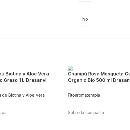
No
ú Biotina y Aloe Vera
Champú Rosa Mosqueta C
o Graso 1 L Drasanvi
Organic Bio 500 ml Drasan
de Biotina y Aloe Vera
Fitoaromaterapia
tos
Sobre la compañía
tación
Acerca de nosotros