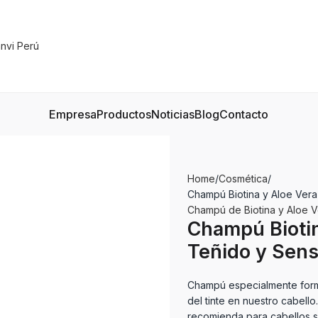
Empresa
Productos
Noticias
Blog
Contacto
Home
Cosmética
Champú Biotina y Aloe Vera
Champú de Biotina y Aloe V
Champú Biotin
Teñido y Sensi
Champú especialmente formu
del tinte en nuestro cabell
recomienda para cabellos s