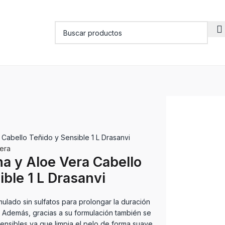
 Cabello Teñido y Sensible 1 L Drasanvi
era
a y Aloe Vera Cabello
ble 1 L Drasanvi
lado sin sulfatos para prolongar la duración
o. Además, gracias a su formulación también se
ensibles ya que limpia el pelo de forma suave