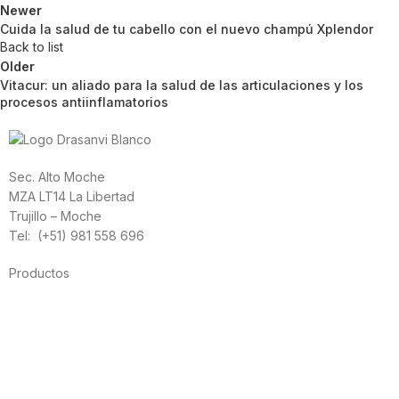
Newer
Cuida la salud de tu cabello con el nuevo champú Xplendor
Back to list
Older
Vitacur: un aliado para la salud de las articulaciones y los
procesos antiinflamatorios
Sec. Alto Moche
MZA LT14 La Libertad
Trujillo – Moche
Tel: (+51) 981 558 696
Productos
Alimentación
Deporte
Salud cardiovascular
Vitaminas y minerales
Cannabis-CBD