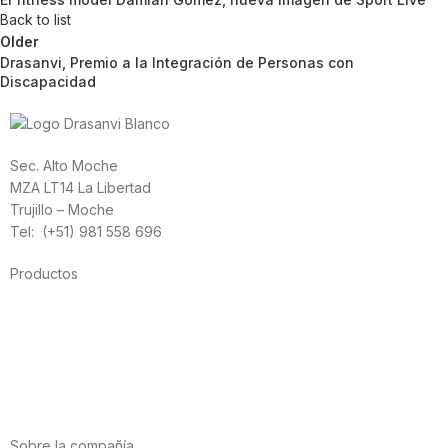
Back to list
Older
Drasanvi, Premio a la Integración de Personas con
Discapacidad
Sec. Alto Moche
MZA LT14 La Libertad
Trujillo – Moche
Tel: (+51) 981 558 696
Productos
Alimentación
Deporte
Salud cardiovascular
Vitaminas y minerales
Cannabis-CBD
Sobre la compañía