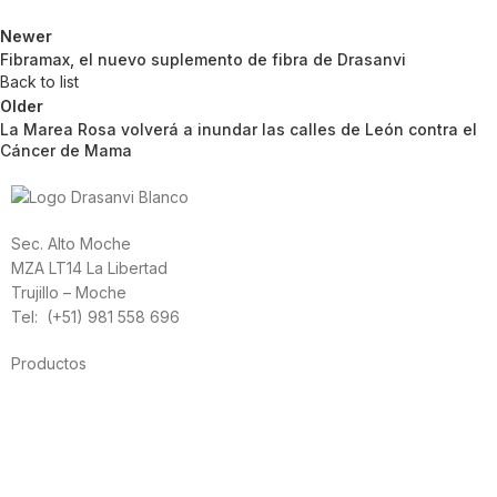
Newer
Fibramax, el nuevo suplemento de fibra de Drasanvi
Back to list
Older
La Marea Rosa volverá a inundar las calles de León contra el
Cáncer de Mama
Sec. Alto Moche
MZA LT14 La Libertad
Trujillo – Moche
Tel: (+51) 981 558 696
Productos
Alimentación
Deporte
Salud cardiovascular
Vitaminas y minerales