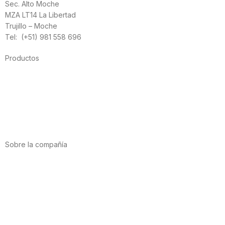
Sec. Alto Moche
MZA LT14 La Libertad
Trujillo – Moche
Tel: (+51) 981 558 696
Productos
Alimentación
Deporte
Salud cardiovascular
Vitaminas y minerales
Cannabis-CBD
Sobre la compañía
Acerca de nosotros
Internacional
Puntos de venta
Trabaja con nosotros
Contacto