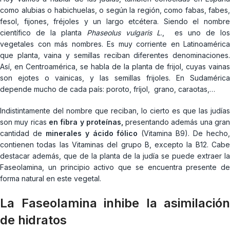
como alubias o habichuelas, o según la región, como fabas, fabes,
fesol, fijones, fréjoles y un largo etcétera. Siendo el nombre
científico de la planta
Phaseolus vulgaris L
., es uno de lo
vegetales con más nombres. Es muy corriente en Latinoamérica
que planta, vaina y semillas reciban diferentes denominaciones.
Así, en Centroamérica, se habla de la planta de frijol, cuyas vainas
son ejotes o vainicas, y las semillas frijoles. En Sudamérica
depende mucho de cada país: poroto, fríjol, grano, caraotas,…
Indistintamente del nombre que reciban, lo cierto es que las judías
son muy ricas
en fibra y proteínas,
presentando además una gra
cantidad de
minerales y ácido fólico
(Vitamina B9). De hecho
contienen todas las Vitaminas del grupo B, excepto la B12. Cabe
destacar además, que de la planta de la judía se puede extraer la
Faseolamina, un principio activo que se encuentra presente de
forma natural en este vegetal.
La Faseolamina inhibe la asimilación
de hidratos