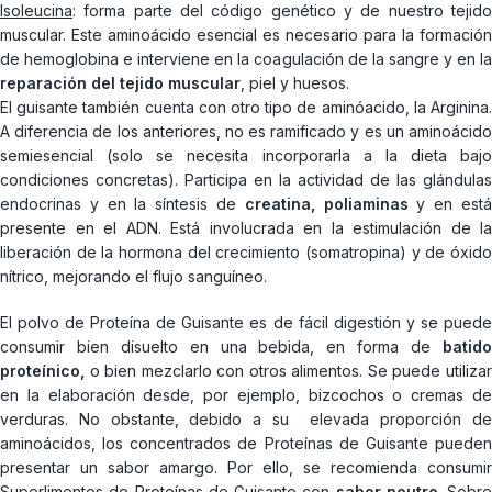
Isoleucina
: forma parte del código genético y de nuestro tejido
muscular. Este aminoácido esencial es necesario para la formación
de hemoglobina e interviene en la coagulación de la sangre y en la
reparación del tejido muscular
, piel y huesos.
El guisante también cuenta con otro tipo de aminóacido, la Arginina.
A diferencia de los anteriores, no es ramificado y es un aminoácido
semiesencial (solo se necesita incorporarla a la dieta bajo
condiciones concretas). Participa en la actividad de las glándulas
endocrinas y en la síntesis de
creatina, poliaminas
y en est
presente en el ADN. Está involucrada en la estimulación de la
liberación de la hormona del crecimiento (somatropina) y de óxido
nítrico, mejorando el flujo sanguíneo.
El polvo de Proteína de Guisante es de fácil digestión y se puede
consumir bien disuelto en una bebida, en forma de
batid
proteínico,
o bien mezclarlo con otros alimentos. Se puede utilizar
en la elaboración desde, por ejemplo, bizcochos o cremas de
verduras. No obstante, debido a su elevada proporción de
aminoácidos, los concentrados de Proteínas de Guisante pueden
presentar un sabor amargo. Por ello, se recomienda consumir
Superlimentos de Proteínas de Guisante con
sabor neutro
. Sobre