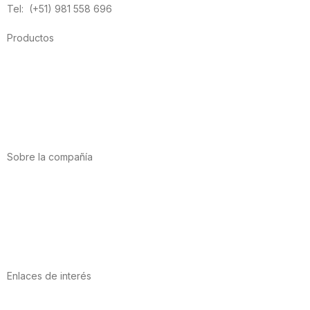
Tel: (+51) 981 558 696
Productos
Alimentación
Deporte
Salud cardiovascular
Vitaminas y minerales
Cannabis-CBD
Sobre la compañía
Acerca de nosotros
Internacional
Puntos de venta
Trabaja con nosotros
Contacto
Enlaces de interés
Política de privacidad