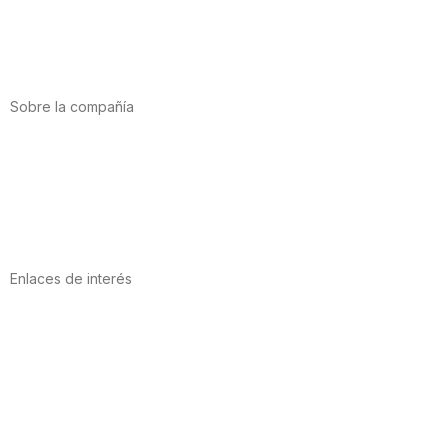
Salud cardiovascular
Vitaminas y minerales
Cannabis-CBD
Sobre la compañía
Acerca de nosotros
Internacional
Puntos de venta
Trabaja con nosotros
Contacto
Enlaces de interés
Política de privacidad
Condiciones de Uso
Aviso Legal
Política de Cookies
Calidad y MedioAmbiente