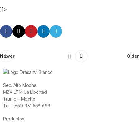
]]>
Newer
Older
Sec. Alto Moche
MZA LT14 La Libertad
Trujillo – Moche
Tel: (+51) 981 558 696
Productos
Alimentación
Deporte