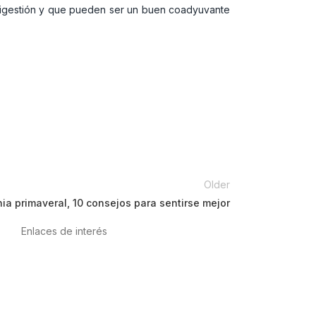
a digestión y que pueden ser un buen coadyuvante
Older
ia primaveral, 10 consejos para sentirse mejor
Enlaces de interés
Política de privacidad
Condiciones de Uso
Aviso Legal
Política de Cookies