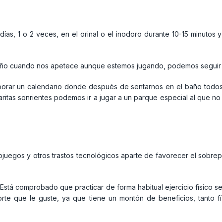
ías, 1 o 2 veces, en el orinal o el inodoro durante 10-15 minutos 
 baño cuando nos apetece aunque estemos jugando, podemos seguir 
ar un calendario donde después de sentarnos en el baño todos lo
aritas sonrientes podemos ir a jugar a un parque especial al que no
ojuegos y otros trastos tecnológicos aparte de favorecer el sobrep
stá comprobado que practicar de forma habitual ejercicio físico se a
te que le guste, ya que tiene un montón de beneficios, tanto f