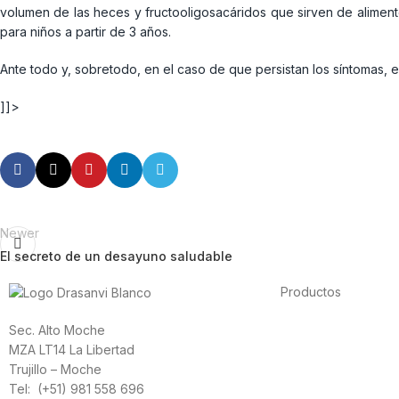
volumen de las heces y fructooligosacáridos que sirven de alimen
para niños a partir de 3 años.
Ante todo y, sobretodo, en el caso de que persistan los síntomas, e
]]>
Newer
El secreto de un desayuno saludable
Productos
Alimentación
Sec. Alto Moche
Deporte
MZA LT14 La Libertad
Salud cardiovascula
Trujillo – Moche
Vitaminas y mineral
Tel: (+51) 981 558 696