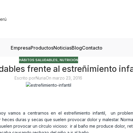
Empresa
Productos
Noticias
Blog
Contacto
HÁBITOS SALUDABLES
,
NUTRICIÓN
dables frente al estreñimiento infa
Escrito por
Nuria
On marzo 23, 2016
oy vamos a centrarnos en el estreñimiento infantil, un probl
y heces duras y secas que suelen provocar dolor y malestar. Norm
uelen provocar un círculo vicioso: ir al baño me produce dolor, r
acaba causando rechazo del niño a ir al baño.