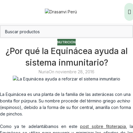
NUTRICIÓN
¿Por qué la Equinácea ayuda al
sistema inmunitario?
Nuria
On noviembre 28, 2016
La Equinácea es una planta de la familia de las asteráceas con una
bonita flor púrpura. Su nombre procede del término griego
echino
(espinoso), debido a la forma de su flor central, amarilla con forma
de pinchos.
Como ya te adelantábamos en este
post sobre fitoterapia
, l
Equinácea se utiliza para prevenir y minimizar los efectos de las