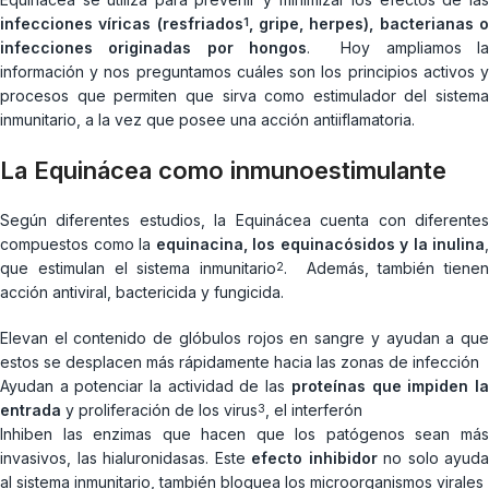
infecciones víricas (resfriados
, gripe, herpes), bacterianas 
1
infecciones originadas por hongos
. Hoy ampliamos l
información y nos preguntamos cuáles son los principios activos y
procesos que permiten que sirva como estimulador del sistema
inmunitario, a la vez que posee una acción antiiflamatoria.
La Equinácea como inmunoestimulante
Según diferentes estudios, la Equinácea cuenta con diferentes
compuestos como la
equinacina, los equinacósidos y la inulina
,
que estimulan el sistema inmunitario
. Además, también tienen
2
acción antiviral, bactericida y fungicida.
Elevan el contenido de glóbulos rojos en sangre y ayudan a que
estos se desplacen más rápidamente hacia las zonas de infección
Ayudan a potenciar la actividad de las
proteínas que impiden l
entrada
y proliferación de los virus
, el interferón
3
Inhiben las enzimas que hacen que los patógenos sean más
invasivos, las hialuronidasas. Este
efecto inhibidor
no solo ayuda
al sistema inmunitario, también bloquea los microorganismos virales