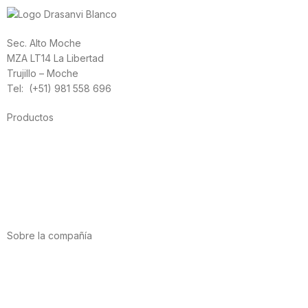
Sec. Alto Moche
MZA LT14 La Libertad
Trujillo – Moche
Tel: (+51) 981 558 696
Productos
Alimentación
Deporte
Salud cardiovascular
Vitaminas y minerales
Cannabis-CBD
Sobre la compañía
Acerca de nosotros
Internacional
Puntos de venta