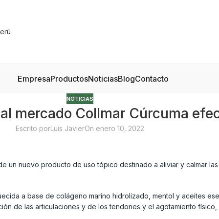
Empresa
Productos
Noticias
Blog
Contacto
NOTICIAS
 al mercado Collmar Cúrcuma efect
Escrito por
Luis Javier
On enero 10, 2022
e un nuevo producto de uso tópico destinado a aliviar y calmar las 
uecida a base de colágeno marino hidrolizado, mentol y aceites ese
ón de las articulaciones y de los tendones y el agotamiento físico, 