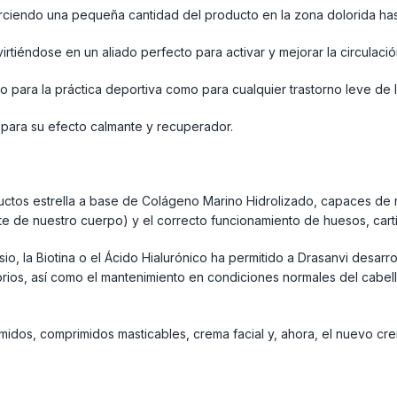
rciendo una pequeña cantidad del producto en la zona dolorida has
rtiéndose en un aliado perfecto para activar y mejorar la circulació
ara la práctica deportiva como para cualquier trastorno leve de la
o para su efecto calmante y recuperador.
ductos estrella a base de Colágeno Marino Hidrolizado, capaces de 
 de nuestro cuerpo) y el correcto funcionamiento de huesos, cartíl
, la Biotina o el Ácido Hialurónico ha permitido a Drasanvi desarro
atorios, así como el mantenimiento en condiciones normales del cabel
idos, comprimidos masticables, crema facial y, ahora, el nuevo crem