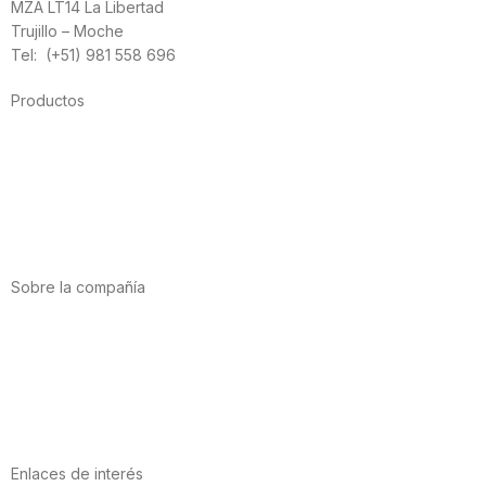
MZA LT14 La Libertad
Trujillo – Moche
Tel: (+51) 981 558 696
Productos
Alimentación
Deporte
Salud cardiovascular
Vitaminas y minerales
Cannabis-CBD
Sobre la compañía
Acerca de nosotros
Internacional
Puntos de venta
Trabaja con nosotros
Contacto
Enlaces de interés