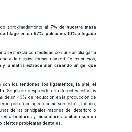
onde aproximadamente
al 7% de nuestra masa
l cartílago en un 67%, pulmones 10% e hígado
ágeno se mezcla con facilidad con una amplia gama
geno y la elastina forman una red. En los huesos,
a y la matriz extracelular, creando un gel que
mo son
los tendones, los ligamentos, la piel, el
nta.
Según se desprende de diferentes estudios
ifras de un 40% de reducción en la producción de
uerpo pierda colágeno como son estrés, tabaco,
gunas de las principales razones del deterioro o
ores articulares y musculares también son un
 o ciertos problemas dentales.