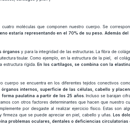
da cuatro moléculas que componen nuestro cuerpo. Se corresp
ágeno estaría representando en el 70% de su peso. Además de
os órganos
y para la integridad de las estructuras. La fibra de col
tectura tisular. Como ejemplo, en la estructura de la piel, el colá
 estructura rígida.
En los cartílagos, se combina con la elastin
ro cuerpo se encuentra en los diferentes tejidos conectivos co
s órganos internos, superficie de las células, cabello y place
 forma paulatina a partir de los 25 años
. Incluso se barajan c
ramos con otros factores determinantes que hacen que nuestro c
implemente por desgaste al realizar ejercicio físico. Estas son al
y firmeza que se puede apreciar en piel, cabello y uñas.
Los dol
eína problemas oculares, dentales o deficiencias circulatorias