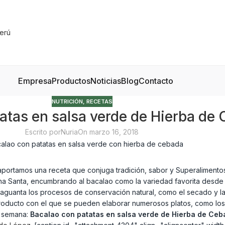
Empresa
Productos
Noticias
Blog
Contacto
NUTRICIÓN
,
RECETAS
atas en salsa verde de Hierba de
Escrito por
Nuria
On marzo 16, 2018
rtamos una receta que conjuga tradición, sabor y Superalimentos.
ana Santa, encumbrando al bacalao como la variedad favorita desd
aguanta los procesos de conservación natural, como el secado y la 
n producto con el que se pueden elaborar numerosos platos, como l
 semana:
Bacalao con patatas en salsa verde de Hierba de Ce