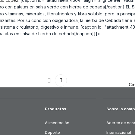
do López
. [caption id="attachment_4304" align="aligncenter" widt
o con patatas en salsa verde con hierba de cebada[/caption]
EL 
o vitaminas, minerales, fitonutrientes y fibra soluble, pero la princ
inizantes. Por su condición oxigenadora, la hierba de Cebada tiene 
 sistema circulatorio, digestivo e inmune. [caption id="attachment_
atatas en salsa de hierba de cebada[/caption]]]>
Ci
Productos
Sobre la comp
Alimentación
Acerca de nos
Deporte
Internacional