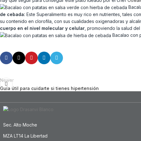
hay que seguir para conseguir este plato ideado por el chef
Oswal
Bacala
de cebada:
Este Superalimento es muy rico en nutrientes, tales com
su contenido en clorofila, con sus cualidades oxigenadoras y alcal
cuerpo en el nivel molecular y celular
, promoviendo la salud del
Bacalao con p
Newer
Guía útil para cuidarte si tienes hipertensión
Sec. Alto Moche
MZA LT14 La Libertad