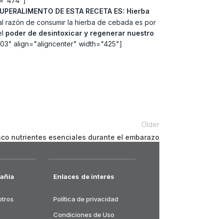
h="474"]
SUPERALIMENTO DE ESTA RECETA ES:
Hierba
ipal razón de consumir la hierba de cebada es por
el
poder de desintoxicar y regenerar nuestro
4303" align="aligncenter" width="425"]
Older
nco nutrientes esenciales durante el embarazo
añía
Enlaces de interés
otros
Política de privacidad
Condiciones de Uso