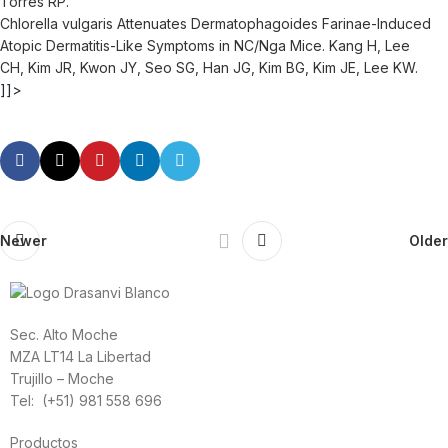
Torres RP.
Chlorella vulgaris Attenuates Dermatophagoides Farinae-Induced
Atopic Dermatitis-Like Symptoms in NC/Nga Mice. Kang H, Lee
CH, Kim JR, Kwon JY, Seo SG, Han JG, Kim BG, Kim JE, Lee KW.
]]>
Newer
Older
Sec. Alto Moche
MZA LT14 La Libertad
Trujillo – Moche
Tel: (+51) 981 558 696
Productos