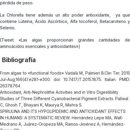
pérdida de peso.
La Chlorella tiene además un alto poder antioxidante, ya que
contiene Luteína, Ácido Ascórbico, Alfa tocoferol, Betacaroteno y
Selenio.
[Tweet «Las algas proporcionan grandes cantidades de
aminoácidos esenciales y antioxidantes»]
Bibliografía
From algae to «functional foods» Vadalà M, Palmieri B.Clin Ter. 2015
Jul-Aug;166(4):e281-e300. doi: 10.7417/T.2015.1875. Italian. PMID:
26378764
Antioxidant, Anti-Nephrolithe Activities and in Vitro Digestibility
Studies of Three Different Cyanobacterial Pigment Extracts. Paliwal
C, Ghosh T, Bhayani K, Maurya R, Mishra S.
SPIRULINA AND ITS HYPOLIPIDEMIC AND ANTIOXIDANT EFFECTS
IN HUMANS: A SYSTEMATIC REVIEW. Hernández Lepe MA, Wall-
Medrano A, Juárez-Oropeza MA, Ramos-Jiménez A, Hernández-