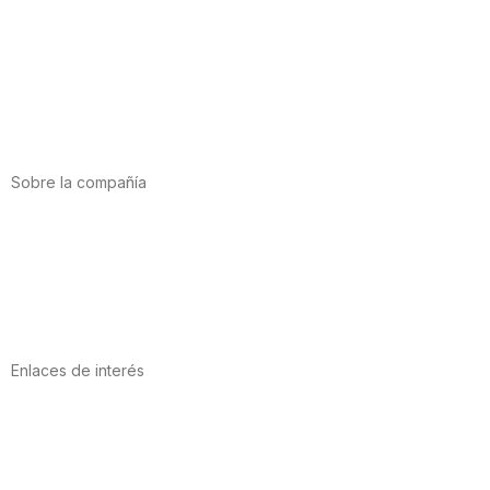
Alimentación
Deporte
Salud cardiovascular
Vitaminas y minerales
Cannabis-CBD
Sobre la compañía
Acerca de nosotros
Internacional
Puntos de venta
Trabaja con nosotros
Contacto
Enlaces de interés
Política de privacidad
Condiciones de Uso
Aviso Legal
Política de Cookies