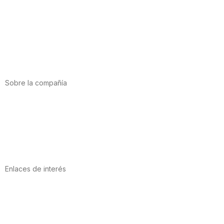
Alimentación
Deporte
Salud cardiovascular
Vitaminas y minerales
Cannabis-CBD
Sobre la compañía
Acerca de nosotros
Internacional
Puntos de venta
Trabaja con nosotros
Contacto
Enlaces de interés
Política de privacidad
Condiciones de Uso
Aviso Legal
Política de Cookies