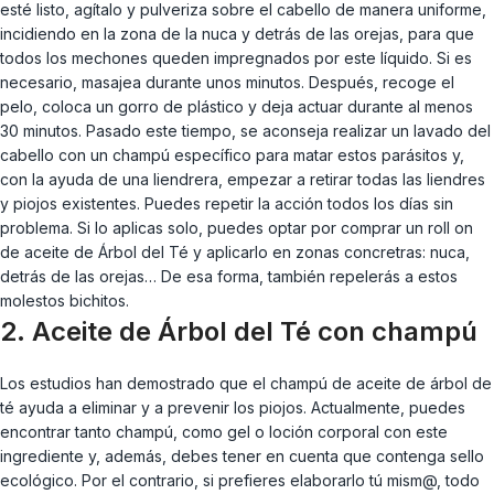
esté listo, agítalo y pulveriza sobre el cabello de manera uniforme,
incidiendo en la zona de la nuca y detrás de las orejas, para que
todos los mechones queden impregnados por este líquido. Si es
necesario, masajea durante unos minutos. Después, recoge el
pelo, coloca un gorro de plástico y deja actuar durante al menos
30 minutos. Pasado este tiempo, se aconseja realizar un lavado del
cabello con un champú específico para matar estos parásitos y,
con la ayuda de una liendrera, empezar a retirar todas las liendres
y piojos existentes. Puedes repetir la acción todos los días sin
problema. Si lo aplicas solo, puedes optar por comprar un roll on
de aceite de Árbol del Té y aplicarlo en zonas concretras: nuca,
detrás de las orejas… De esa forma, también repelerás a estos
molestos bichitos.
2. Aceite de Árbol del Té con champú
Los estudios han demostrado que el champú de aceite de árbol de
té ayuda a eliminar y a prevenir los piojos. Actualmente, puedes
encontrar tanto champú, como gel o loción corporal con este
ingrediente y, además, debes tener en cuenta que contenga sello
ecológico. Por el contrario, si prefieres elaborarlo tú mism@, todo