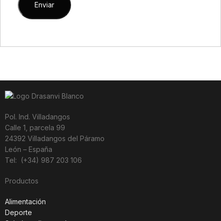
Pol. Ind. Villadangos
Calle 1, parcela 99
24392 Villadangos del Páramo
León – España
Tel: (+34) 987 203 106
Productos
Alimentación
Deporte