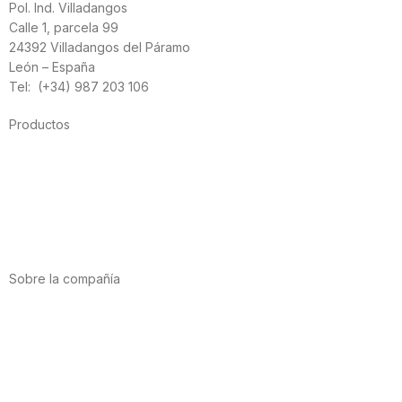
Pol. Ind. Villadangos
Calle 1, parcela 99
24392 Villadangos del Páramo
León – España
Tel: (+34) 987 203 106
Productos
Alimentación
Deporte
Salud cardiovascular
Vitaminas y minerales
Cannabis-CBD
Sobre la compañía
Acerca de nosotros
Internacional
Puntos de venta
Trabaja con nosotros
Contacto