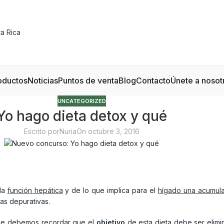
oductos
Noticias
Puntos de venta
Blog
Contacto
Únete a nosot
UNCATEGORIZED
Yo hago dieta detox y qué
Escrito por
Nuria
On octubre 3, 2016
 la
función hepática
y de lo que implica para el
hígado una acumula
as depurativas.
 que debemos recordar que el
objetivo
de esta dieta debe ser elimin