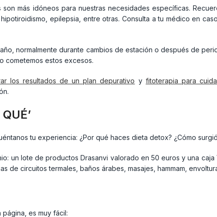
 son más idóneos para nuestras necesidades específicas. Recuer
 hipotiroidismo, epilepsia, entre otras. Consulta a tu médico en c
 al año, normalmente durante cambios de estación o después de per
ndo cometemos estos excesos.
ar los resultados de un plan depurativo
y
fitoterapia para cuid
ón.
 QUÉ’
 Cuéntanos tu experiencia: ¿Por qué haces dieta detox? ¿Cómo surg
mio: un lote de productos Drasanvi valorado en 50 euros y una caj
cias de circuitos termales, baños árabes, masajes, hammam, envoltur
página, es muy fácil: