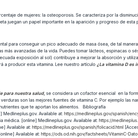
entaje de mujeres: la osteoporosis. Se caracteriza por la disminuc
 dieta juegan un papel importante en la aparición y progreso de esta 
mental para conseguir un pico adecuado de masa ósea, de tal maner
as más avanzadas de la vida. Puedes tomar lácteos, espinacas o sé
ecuada exposición al sol) contribuye a mejorar la absorción y utiliza
á a producir esta vitamina. Lee nuestro artículo
¿La vitamina D es i
e para nuestra salud,
se considera un cofactor esencial en la for
 y verduras son las mejores fuentes de vitamina C. Por ejemplo las na
nutrientes que te aportan los alimentos. Bibliografía
] Medlineplus.gov. Available at:
https://medlineplus.gov/spanish/enc
a médica. [online] Medlineplus.gov. Available at:
https://medlineplu
ne] Available at:
https://medlineplus.gov/spanish/folicacid.html
[Acces
online] Available at:
https://ods.od.nih.gov/factsheets/VitaminC-Dat