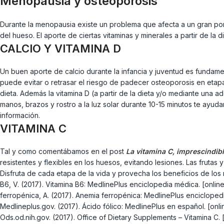
Menopausia y osteoporosis
Durante la menopausia existe un problema que afecta a un gran porc
del hueso. El aporte de ciertas vitaminas y minerales a partir de la
CALCIO Y VITAMINA D
Un buen aporte de calcio durante la infancia y juventud es funda
puede evitar o retrasar el riesgo de padecer osteoporosis en etap
dieta. Además la vitamina D (a partir de la dieta y/o mediante una ad
manos, brazos y rostro a la luz solar durante 10-15 minutos te ayudar
información.
VITAMINA C
Tal y como comentábamos en el post
La vitamina C, imprescindibl
resistentes y flexibles en los huesos, evitando lesiones. Las frutas
Disfruta de cada etapa de la vida y provecha los beneficios de los 
B6, V. (2017). Vitamina B6: MedlinePlus enciclopedia médica. [online
ferropénica, A. (2017). Anemia ferropénica: MedlinePlus enciclopedi
Medlineplus.gov. (2017). Ácido fólico: MedlinePlus en español. [onli
Ods.od.nih.gov. (2017). Office of Dietary Supplements – Vitamina C. [