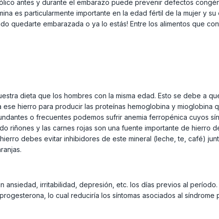
 fólico antes y durante el embarazo puede prevenir defectos congén
mina es particularmente importante en la edad fértil de la mujer y 
nsando quedarte embarazada o ya lo estás! Entre los alimentos que co
nuestra dieta que los hombres con la misma edad. Esto se debe a 
a ese hierro para producir las proteínas hemoglobina y mioglobina 
undantes o frecuentes podemos sufrir anemia ferropénica cuyos sín
do riñones y las carnes rojas son una fuente importante de hierro 
ierro debes evitar inhibidores de este mineral (leche, te, café) jun
ranjas.
nsiedad, irritabilidad, depresión, etc. los días previos al período
rogesterona, lo cual reduciría los síntomas asociados al síndrome 