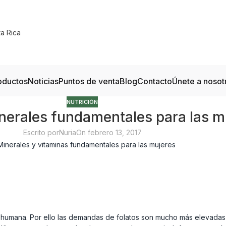
oductos
Noticias
Puntos de venta
Blog
Contacto
Únete a nosot
NUTRICIÓN
nerales fundamentales para las m
Escrito por
Nuria
On febrero 13, 2017
ula humana. Por ello las demandas de folatos son mucho más elevada