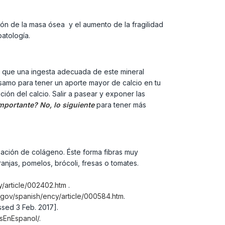
ión de la masa ósea y el aumento de la fragilidad
patología.
a que una ingesta adecuada de este mineral
samo para tener un aporte mayor de calcio en tu
ción del calcio. Salir a pasear y exponer las
mportante? No, lo siguiente
para tener más
mación de colágeno. Éste forma fibras muy
ranjas, pomelos, brócoli, fresas o tomates.
y/article/002402.htm
.
s.gov/spanish/ency/article/000584.htm
.
sed 3 Feb. 2017].
osEnEspanol/
.