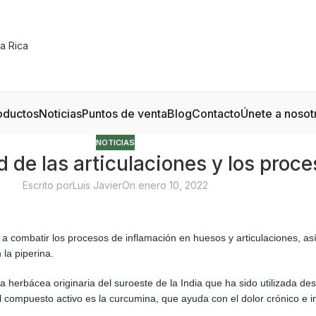
oductos
Noticias
Puntos de venta
Blog
Contacto
Únete a nosot
NOTICIAS
ud de las articulaciones y los proc
Escrito por
Luis Javier
On enero 10, 2022
 combatir los procesos de inflamación en huesos y articulaciones, así
la piperina.
a herbácea originaria del suroeste de la India que ha sido utilizada 
al compuesto activo es la curcumina, que ayuda con el dolor crónico e 