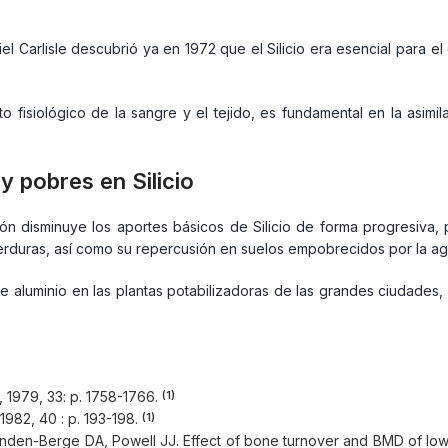
iel Carlisle descubrió ya en 1972 que el Silicio era esencial para e
o fisiológico de la sangre y el tejido, es fundamental en la asimil
y pobres en Silicio
ión disminuye los aportes básicos de Silicio de forma progresiva, 
erduras, así como su repercusión en suelos empobrecidos por la agri
 de aluminio en las plantas potabilizadoras de las grandes ciudades,
g, 1979, 33: p. 1758-1766.
(1)
, 1982, 40 : p. 193-198.
(1)
n-Berge DA, Powell JJ. Effect of bone turnover and BMD of low dos