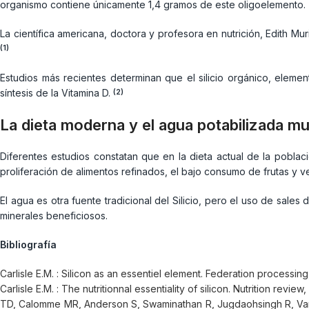
organismo contiene únicamente 1,4 gramos de este oligoelemento.
La científica americana, doctora y profesora en nutrición, Edith Mur
(1)
Estudios más recientes determinan que el silicio orgánico, element
síntesis de la Vitamina D.
(2)
La dieta moderna y el agua potabilizada mu
Diferentes estudios constatan que en la dieta actual de la poblac
proliferación de alimentos refinados, el bajo consumo de frutas y v
El agua es otra fuente tradicional del Silicio, pero el uso de sales
minerales beneficiosos.
Bibliografía
Carlisle E.M. : Silicon as an essentiel element. Federation processin
Carlisle E.M. : The nutritionnal essentiality of silicon. Nutrition review
TD, Calomme MR, Anderson S, Swaminathan R, Jugdaohsingh R, Vande