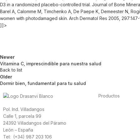
D3 in a randomized placebo-controlled trial. Journal of Bone Miner
Barel A, Calomme M, Timchenko A, De Paepe K, Demeester N, Rogiers V,
women with photodamaged skin. Arch Dermatol Res 2005, 297:147
]]>
Newer
Vitamina C, imprescindible para nuestra salud
Back to list
Older
Dormir bien, fundamental para tu salud
Productos
Alimentación
Pol. Ind. Villadangos
Deporte
Calle 1, parcela 99
Salud cardiovascula
24392 Villadangos del Páramo
Vitaminas y mineral
León – España
Cannabis-CBD
Tel: (+34) 987 203 106