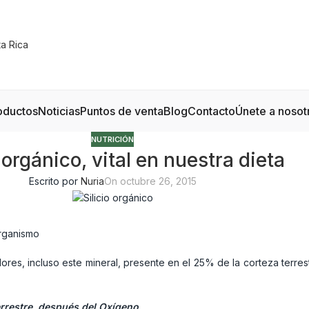
oductos
Noticias
Puntos de venta
Blog
Contacto
Únete a nosot
NUTRICIÓN
o orgánico, vital en nuestra dieta
Escrito por
Nuria
On octubre 26, 2015
organismo
res, incluso este mineral, presente en el 25% de la corteza terres
errestre, después del Oxígeno.