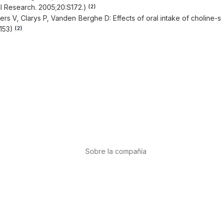
al Research. 2005;20:S172.)
(2)
 Clarys P, Vanden Berghe D: Effects of oral intake of choline-stabil
-153)
(2)
Sobre la compañía
Acerca de nosotros
Internacional
r
Puntos de venta
es
Trabaja con nosotros
Contacto