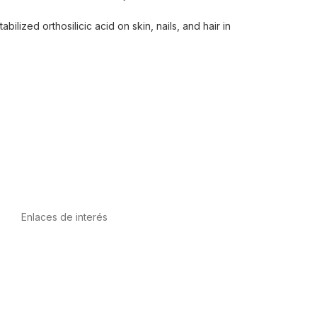
ized orthosilicic acid on skin, nails, and hair in
Enlaces de interés
Política de privacidad
Condiciones de Uso
Aviso Legal
Política de Cookies
Calidad y MedioAmbiente