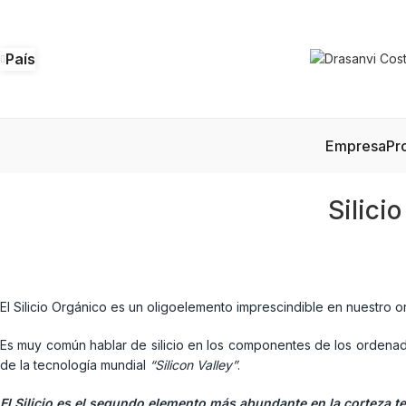
País
Empresa
Pr
Silici
El Silicio Orgánico es un oligoelemento imprescindible en nuestro 
Es muy común hablar de silicio en los componentes de los ordenado
de la tecnología mundial
“Silicon Valley”
.
El Silicio es el segundo elemento más abundante en la corteza t