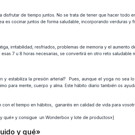
 disfrutar de tiempo juntos. No se trata de tener que hacer todo en
ea es cocinar juntos de forma saludable, incorporando verduras y fru
tiga, irritabilidad, resfriados, problemas de memoria y el aumento 
ar esas 7 u 8 horas necesarias, se convertirá en otro reto saludabl
zón y estabiliza la presión arterial? Pues, aunque el yoga no sea 
nísimo para mente, cuerpo y alma. Este hábito diario también os ayu
 con el tiempo en hábitos, ganaréis en calidad de vida para vosotr
o y qué» y consigue un Wonderbox y lote de productos»]
uido y qué»