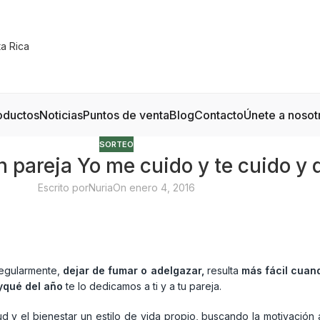
oductos
Noticias
Puntos de venta
Blog
Contacto
Únete a nosot
SORTEO
n pareja Yo me cuido y te cuido y 
Escrito por
Nuria
On enero 4, 2016
egularmente,
dejar de fumar o adelgazar,
resulta
más fácil cuand
yqué del año
te lo dedicamos a ti y a tu pareja.
d y el bienestar un estilo de vida propio, buscando la motivación 