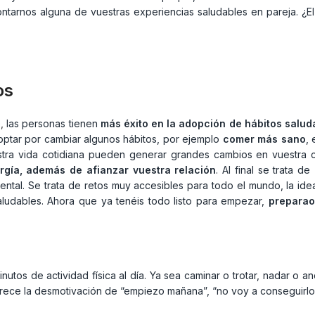
ontarnos alguna de vuestras experiencias saludables en pareja. ¿E
os
,
las personas tienen
más éxito en la adopción de hábitos saluda
 optar por cambiar algunos hábitos, por ejemplo
comer más sano
,
estra vida cotidiana pueden generar grandes cambios en vuestra
rgía, además de afianzar vuestra relación
. Al final se trata de
 mental. Se trata de retos muy accesibles para todo el mundo, la 
aludables. Ahora que ya tenéis todo listo para empezar,
preparao
os de actividad física al día. Ya sea caminar o trotar, nadar o anda
rece la desmotivación de “empiezo mañana”, “no voy a conseguirlo”