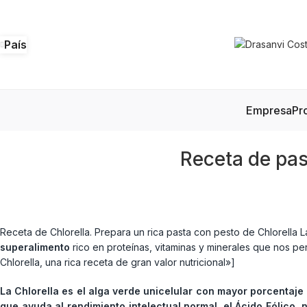
País
Empresa
Pr
Receta de pas
Receta de Chlorella. Prepara un rica pasta con pesto de Chlorella L
superalimento
rico en proteínas, vitaminas y minerales que nos per
Chlorella, una rica receta de gran valor nutricional»]
La Chlorella es el alga verde unicelular con mayor porcentaje 
que ayuda al rendimiento intelectual normal, el Ácido Fólico,