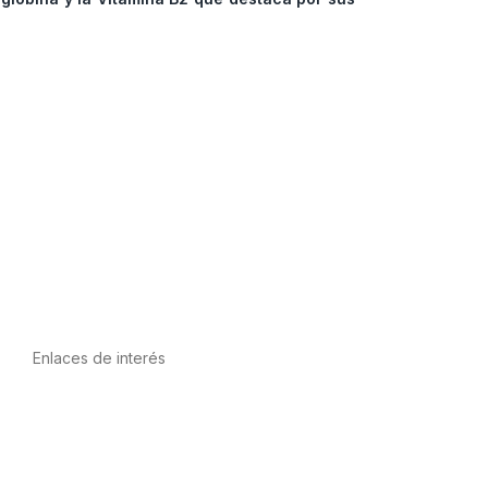
Enlaces de interés
Política de privacidad
Condiciones de Uso
Aviso Legal
Política de Cookies