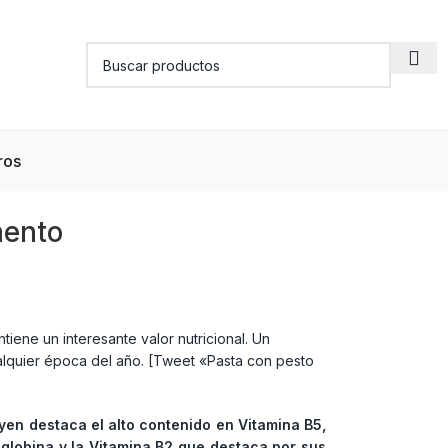
ros
mento
iene un interesante valor nutricional. Un
lquier época del año. [Tweet «Pasta con pesto
uyen destaca el alto contenido en Vitamina B5,
oglobina y la Vitamina B2 que destaca por sus