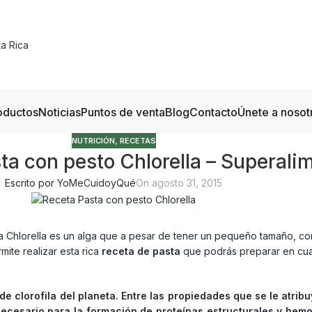
oductos
Noticias
Puntos de venta
Blog
Contacto
Únete a nosot
NUTRICIÓN
,
RECETAS
ta con pesto Chlorella – Superali
Escrito por
YoMeCuidoyQué
On agosto 31, 2015
a Chlorella es un alga que a pesar de tener un pequeño tamaño, cont
mite realizar esta rica
receta de pasta
que podrás preparar en cua
de clorofila del planeta. Entre las propiedades que se le atrib
 necesario para la formación de proteínas estructurales y hem