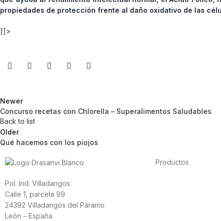
propiedades de protección frente al daño oxidativo de las célu
]]>
Newer
Concurso recetas con Chlorella – Superalimentos Saludables
Back to list
Older
Qué hacemos con los piojos
Productos
Alimentación
Pol. Ind. Villadangos
Deporte
Calle 1, parcela 99
Salud cardiovascula
24392 Villadangos del Páramo
Vitaminas y mineral
León – España