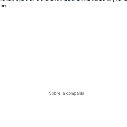
las.
Sobre la compañía
Acerca de nosotros
Internacional
r
Puntos de venta
es
Trabaja con nosotros