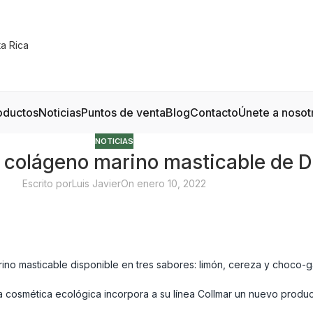
oductos
Noticias
Puntos de venta
Blog
Contacto
Únete a nosot
NOTICIAS
r colágeno marino masticable de 
Escrito por
Luis Javier
On enero 10, 2022
no masticable disponible en tres sabores: limón, cereza y choco-ga
la cosmética ecológica incorpora a su línea Collmar un nuevo produc