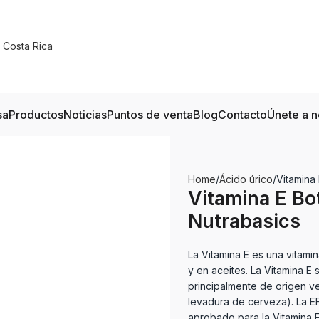
sa
Productos
Noticias
Puntos de venta
Blog
Contacto
Únete a n
Home
Ácido úrico
Vitamina
Vitamina E Bo
Nutrabasics
La Vitamina E es una vitamin
y en aceites. La Vitamina E
principalmente de origen ve
levadura de cerveza). La E
aprobado para la Vitamina E