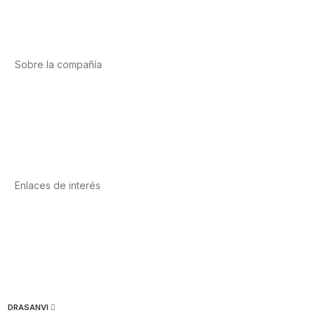
Salud cardiovascular
Vitaminas y minerales
Cannabis-CBD
Sobre la compañía
Acerca de nosotros
Internacional
Puntos de venta
Trabaja con nosotros
Contacto
Enlaces de interés
Política de privacidad
Condiciones de Uso
Aviso Legal
Política de Cookies
Calidad y MedioAmbiente
DRASANVI