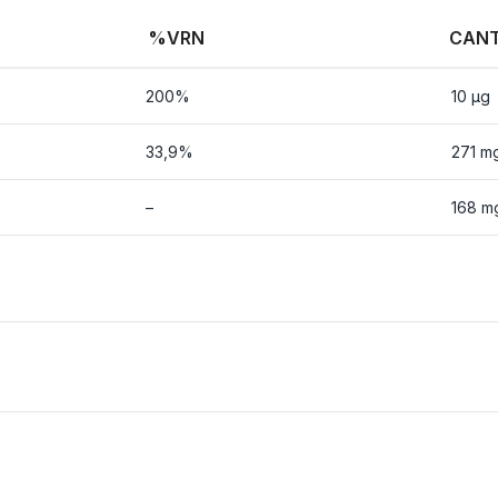
%VRN
CANT
200%
10 µg
33,9%
271 m
–
168 m