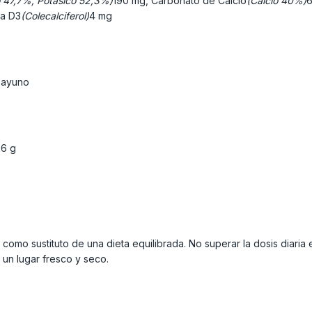
o 47,7%, Potásico 52,3%)
190 mg, Carbonato de Calcio
(Calcio 40%)
6
na D3
(Colecalciferol)
4 mg
esayuno
26 g
 como sustituto de una dieta equilibrada. No superar la dosis dia
un lugar fresco y seco.