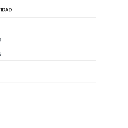
IDAD
g
g