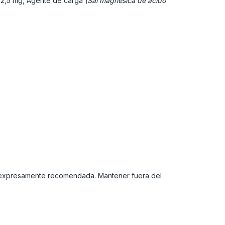
2,5 mg, Agente de carga
(Sal magnésica de ácido
ria expresamente recomendada. Mantener fuera del