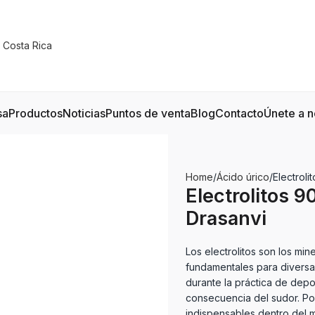
sa
Productos
Noticias
Puntos de venta
Blog
Contacto
Únete a n
Home
Ácido úrico
Electroli
Electrolitos 9
Drasanvi
Los electrolitos son los mi
fundamentales para diversa
durante la práctica de dep
consecuencia del sudor. Por
indispensables dentro del 