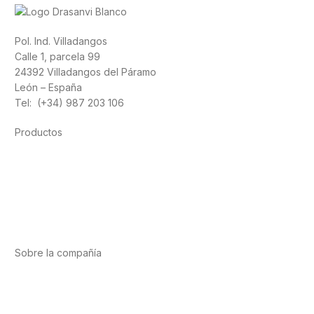
Pol. Ind. Villadangos
Calle 1, parcela 99
24392 Villadangos del Páramo
León – España
Tel: (+34) 987 203 106
Productos
Alimentación
Deporte
Salud cardiovascular
Vitaminas y minerales
Cannabis-CBD
Sobre la compañía
Acerca de nosotros
Internacional
Puntos de venta