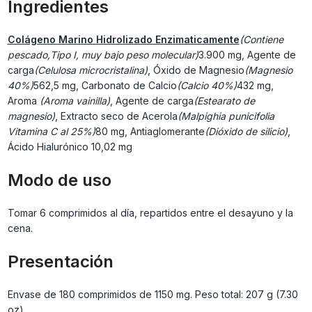
Ingredientes
Colágeno Marino Hidrolizado Enzimaticamente
(Contiene
pescado,Tipo I, muy bajo peso molecular)
3.900 mg, Agente de
carga
(Celulosa microcristalina)
, Óxido de Magnesio
(Magnesio
40%)
562,5 mg, Carbonato de Calcio
(Calcio 40%)
432 mg,
Aroma
(Aroma vainilla)
, Agente de carga
(Estearato de
magnesio)
, Extracto seco de Acerola
(Malpighia punicifolia
Vitamina C al 25%)
80 mg, Antiaglomerante
(Dióxido de silicio)
,
Ácido Hialurónico
10,02 mg
Modo de uso
Tomar 6 comprimidos al día, repartidos entre el desayuno y la
cena.
Presentación
Envase de 180 comprimidos de 1150 mg. Peso total: 207 g (7.30
oz)