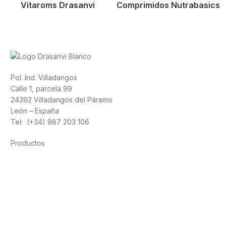
Vitaroms Drasanvi
Comprimidos Nutrabasics
Pol. Ind. Villadangos
Calle 1, parcela 99
24392 Villadangos del Páramo
León – España
Tel: (+34) 987 203 106
Productos
Alimentación
Deporte
Salud cardiovascular
Vitaminas y minerales
Cannabis-CBD