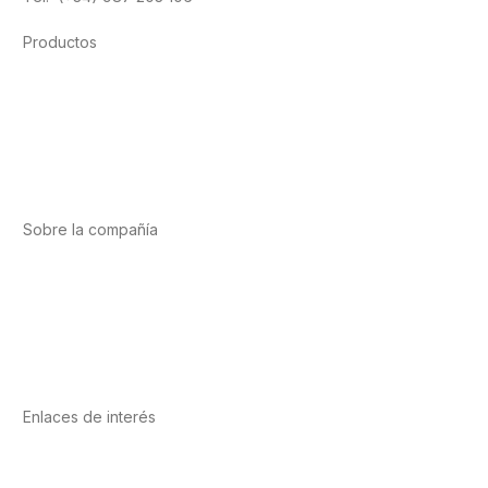
Productos
Alimentación
Deporte
Salud cardiovascular
Vitaminas y minerales
Cannabis-CBD
Sobre la compañía
Acerca de nosotros
Internacional
Puntos de venta
Trabaja con nosotros
Contacto
Enlaces de interés
Política de privacidad
Condiciones de Uso