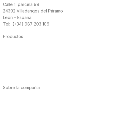
Calle 1, parcela 99
24392 Villadangos del Páramo
León – España
Tel: (+34) 987 203 106
Productos
Alimentación
Deporte
Salud cardiovascular
Vitaminas y minerales
Cannabis-CBD
Sobre la compañía
Acerca de nosotros
Internacional
Puntos de venta
Trabaja con nosotros
Contacto