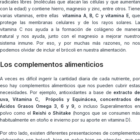
radicales libres (moléculas que atacan las células y que aumentan
con la edad) y contiene hierro, magnesio y zinc, entre otros. Tiene
varias vitaminas, entre ellas
vitamina A, B, C y vitamina E,
qu
protege las membranas celulares y de los rayos solares. La
vitamina C nos ayuda a la formación de colágeno de manera
natural y nos ayuda, junto con el magnesio a mejorar nuestro
sistema inmune. Por eso, y por muchas más razones, no nos
podemos olvidar de incluir el brócoli en nuestra alimentación.
Los complementos alimenticios
A veces es difícil ingerir la cantidad diaria de cada nutriente, por
eso hay complementos alimenticios que nos pueden cubrir estas
necesidades. Por ejemplo, antioxidantes a base de
extracto de
uva, Vitamina C, Própolis y Equinácea, concentrados de
Ácidos Grasos Omega 3, 6 y 9,
o incluso Superalimentos en
polvo como el
Reishi o Shiitake
(hongos que se consumen más
habitualmente en otoño e invierno por su aporte en vitamina D).
Por otro lado, existen diferentes presentaciones de complementos
elaborados con brócoli, bien en polvo bien en cápsulas, que se