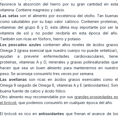
favorece la absorción del hierro por su gran cantidad en esta
vitamina. Contiene magnesio y calcio.
Las setas
son el alimento por excelencia del otoño. Tan buenas
como saludables por su bajo valor calórico. Contienen proteínas,
vitaminas del grupo B y D, esta última muy importante por ser la
vitamina de sol y no poder recibirla en esta época del año.
También son ricas en fósforo, hierro y potasio.
Los pescados azules
contienen altos niveles de ácidos grasos
Omega 3 (grasa esencial que nuestro cuerpo no puede sintetizar),
ayudan a prevenir enfermedades cardiovasculares, tiene
proteínas, vitaminas A y D, minerales y grasas poliinsaturadas que
hacen que sea un buen alimento para mantenernos en nuestro
peso. Se aconseja consumirlo tres veces por semana.
Las avellanas
son ricas en ácidos grasos esenciales como e
Omega 9 seguido de Omega 6, vitaminas A y E (antioxidantes). Son
buena fuente de calcio y ácido fólico.
Otro alimento muy recomendable por sus
grandes propiedades es
el brócoli
,
que podemos consumirlo en cualquier época del año.
El brócoli es rico en
antioxidantes
que frenan el avance de lo