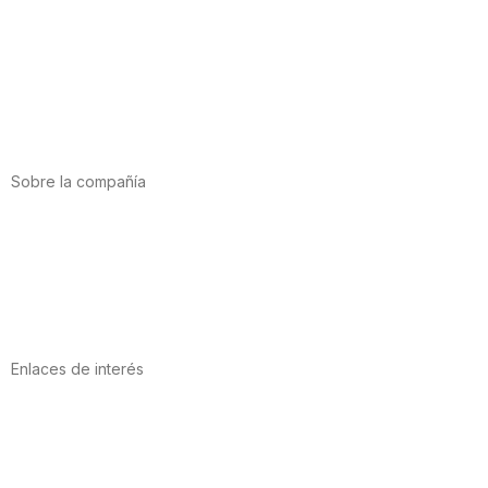
Alimentación
Deporte
Salud cardiovascular
Vitaminas y minerales
Cannabis-CBD
Sobre la compañía
Acerca de nosotros
Internacional
Puntos de venta
Trabaja con nosotros
Contacto
Enlaces de interés
Política de privacidad
Condiciones de Uso
Aviso Legal
Política de Cookies