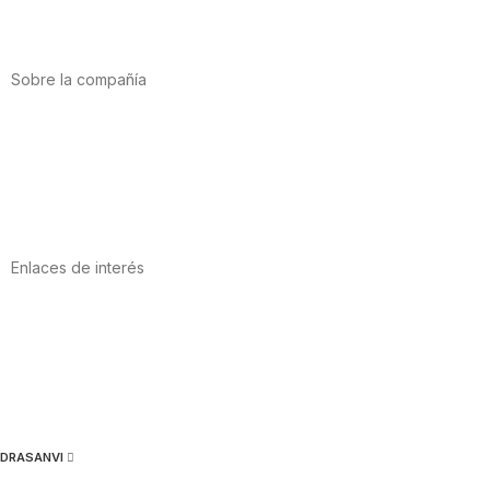
Vitaminas y minerales
Cannabis-CBD
Sobre la compañía
Acerca de nosotros
Internacional
Puntos de venta
Trabaja con nosotros
Contacto
Enlaces de interés
Política de privacidad
Condiciones de Uso
Aviso Legal
Política de Cookies
Calidad y MedioAmbiente
DRASANVI