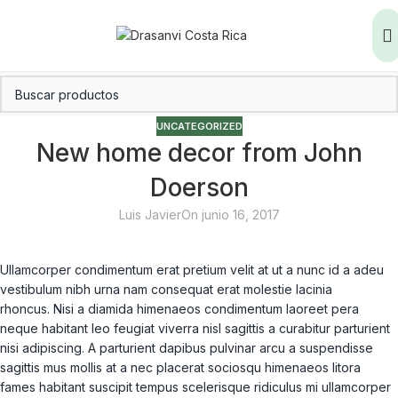
UNCATEGORIZED
New home decor from John
Doerson
Luis Javier
On junio 16, 2017
Ullamcorper condimentum erat pretium velit at ut a nunc id a adeu
vestibulum nibh urna nam consequat erat molestie lacinia
rhoncus. Nisi a diamida himenaeos condimentum laoreet pera
neque habitant leo feugiat viverra nisl sagittis a curabitur parturient
nisi adipiscing. A parturient dapibus pulvinar arcu a suspendisse
sagittis mus mollis at a nec placerat sociosqu himenaeos litora
fames habitant suscipit tempus scelerisque ridiculus mi ullamcorper