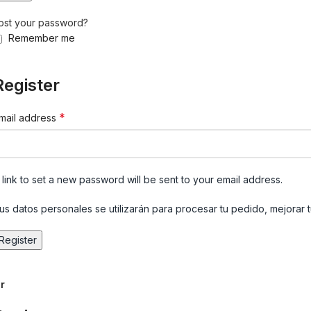
ost your password?
Remember me
Register
*
mail address
 link to set a new password will be sent to your email address.
us datos personales se utilizarán para procesar tu pedido, mejorar 
Register
r