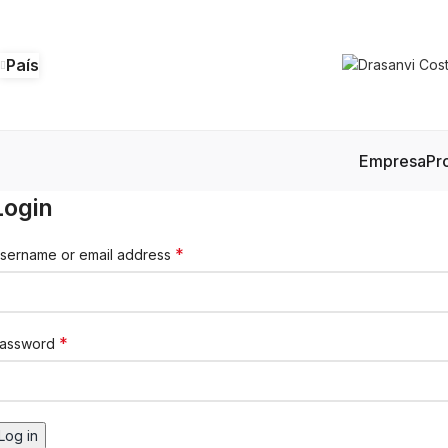
País
Empresa
Pr
Login
*
sername or email address
*
assword
Log in