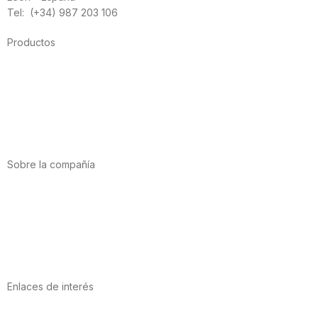
Tel: (+34) 987 203 106
Productos
Alimentación
Deporte
Salud cardiovascular
Vitaminas y minerales
Cannabis-CBD
Sobre la compañía
Acerca de nosotros
Internacional
Puntos de venta
Trabaja con nosotros
Contacto
Enlaces de interés
Política de privacidad