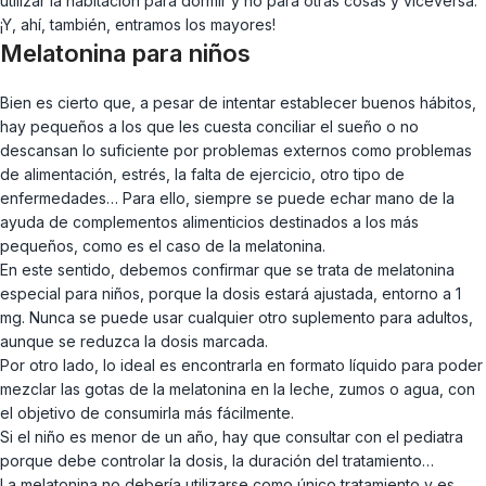
utilizar la habitación para dormir y no para otras cosas y viceversa.
¡Y, ahí, también, entramos los mayores!
Melatonina para niños
Bien es cierto que, a pesar de intentar establecer buenos hábitos,
hay pequeños a los que les cuesta conciliar el sueño o no
descansan lo suficiente por problemas externos como problemas
de alimentación, estrés, la falta de ejercicio, otro tipo de
enfermedades… Para ello, siempre se puede echar mano de la
ayuda de complementos alimenticios destinados a los más
pequeños, como es el caso de la melatonina.
En este sentido, debemos confirmar que se trata de melatonina
especial para niños, porque la dosis estará ajustada, entorno a 1
mg. Nunca se puede usar cualquier otro suplemento para adultos,
aunque se reduzca la dosis marcada.
Por otro lado, lo ideal es encontrarla en formato líquido para poder
mezclar las gotas de la melatonina en la leche, zumos o agua, con
el objetivo de consumirla más fácilmente.
Si el niño es menor de un año, hay que consultar con el pediatra
porque debe controlar la dosis, la duración del tratamiento…
La melatonina no debería utilizarse como único tratamiento y es