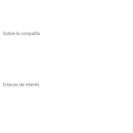
Deporte
Salud cardiovascular
Vitaminas y minerales
Cannabis-CBD
Sobre la compañía
Acerca de nosotros
Internacional
Puntos de venta
Trabaja con nosotros
Contacto
Enlaces de interés
Política de privacidad
Condiciones de Uso
Aviso Legal
Política de Cookies
Calidad y MedioAmbiente