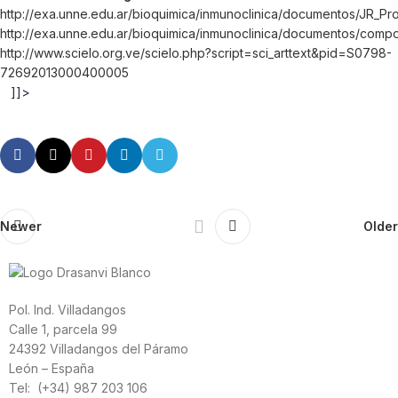
http://exa.unne.edu.ar/bioquimica/inmunoclinica/documentos/JR_Pr
http://exa.unne.edu.ar/bioquimica/inmunoclinica/documentos/comp
http://www.scielo.org.ve/scielo.php?script=sci_arttext&pid=S0798-
72692013000400005
]]>
Newer
Older
Pol. Ind. Villadangos
Calle 1, parcela 99
24392 Villadangos del Páramo
León – España
Tel: (+34) 987 203 106