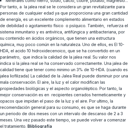
Minerales como hierro, sodio, calcio, cobre, potasio, magnesio…
Por tanto, a la jalea real se le considera un gran revitalizante para
personas de cualquier edad ya que proporciona una gran cantidad
de energía, es un excelente complemento alimentario en estados
de debilidad o agotamiento físico o psíquico. También, refuerza el
sistema inmunitario y es antivírica, antifúngica y antibacteriana, por
su contenido en ácidos orgánicos, que tienen una estructura
química, muy poco común en la naturaleza. Uno de ellos, es El 10-
HDA, el acido 10 hidroxidecenoico, que se ha convertido en un
parámetro, que indica la calidad de la jalea real. Su valor nos
indica si la jalea real se ha conservado correctamente. Una jalea de
calidad tiene que tener como minimo un 3% de 10-HDA. (cuando es
jalea liofilizada) La calidad de la Jalea Real puede disminuir por una
mala conservación. El aire, la luz y el calor modifican las
propiedades biológicas y el aspecto organoléptico. Por tanto, la
mejor conservación es en recipientes cerrados hermeticamente y
opacos que impidan el paso de la luz y el aire. Por ultimo, la
recomendación general para su consumo, es que se haga durante
un periodo de dos meses con un intervalo de descanso de 2 a 3
meses. Una vez pasado este tiempo, se puede volver a comenzar
el tratamiento.
Blibliografía