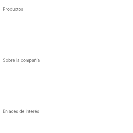
Productos
Alimentación
Deporte
Salud cardiovascular
Vitaminas y minerales
Cannabis-CBD
Sobre la compañía
Acerca de nosotros
Internacional
Puntos de venta
Trabaja con nosotros
Contacto
Enlaces de interés
Política de privacidad
Condiciones de Uso